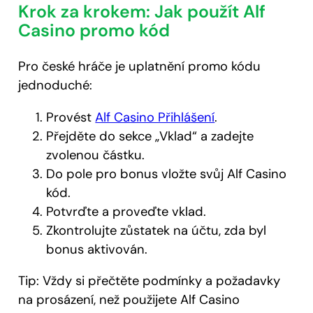
Krok za krokem: Jak použít Alf
Casino promo kód
Pro české hráče je uplatnění promo kódu
jednoduché:
Provést
Alf Casino Přihlášení
.
Přejděte do sekce „Vklad“ a zadejte
zvolenou částku.
Do pole pro bonus vložte svůj Alf Casino
kód.
Potvrďte a proveďte vklad.
Zkontrolujte zůstatek na účtu, zda byl
bonus aktivován.
Tip: Vždy si přečtěte podmínky a požadavky
na prosázení, než použijete Alf Casino