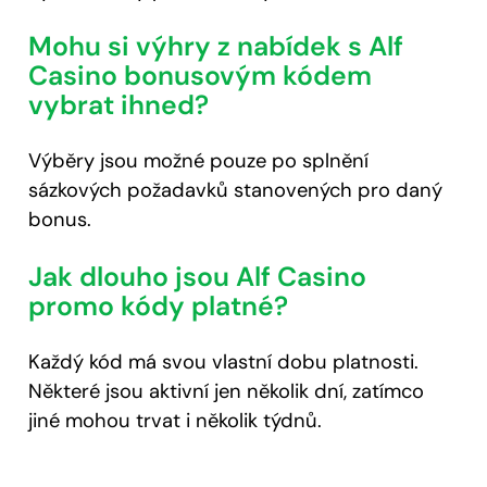
Mohu si výhry z nabídek s Alf
Casino bonusovým kódem
vybrat ihned?
Výběry jsou možné pouze po splnění
sázkových požadavků stanovených pro daný
bonus.
Jak dlouho jsou Alf Casino
promo kódy platné?
Každý kód má svou vlastní dobu platnosti.
Některé jsou aktivní jen několik dní, zatímco
jiné mohou trvat i několik týdnů.